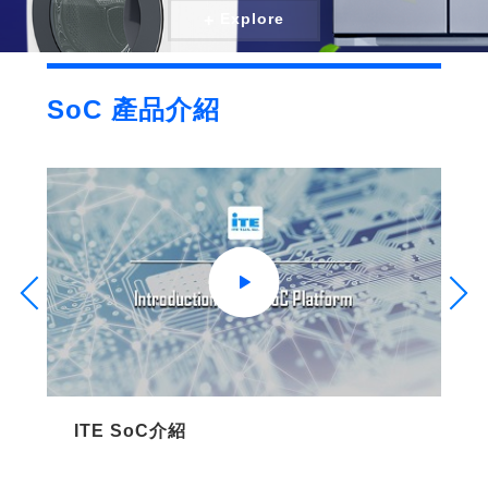
Explore
Explore
Explore
Explore
Explore
Explore
Explore
SoC 產品介紹
ITE SoC介紹