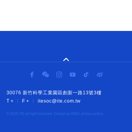
30076 新竹科學工業園區創新一路13號3樓
itesoc@ite.com.tw
© 2026 ITE all right reserved. Design by WDD.
privacy policy